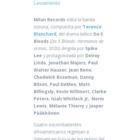
Lanzamiento
Milan Records
edita la banda
sonora, compuesta por
Terence
Blanchard
, del drama bélico
Da 5
Bloods
(
Da 5 Bloods: Hermanos de
armas
, 2020) dirigida por
Spike
Lee
y protagonizada por
Delroy
Lindo
,
Jonathan Majors
,
Paul
Walter Hauser
,
Jean Reno
,
Chadwick Boseman
,
Danny
Bilson
,
Paul DeMeo
,
Matt
Billingsly
,
Kevin Willmott
,
Clarke
Peters
,
Isiah Whitlock Jr.
,
Norm
Lewis
,
Mélanie Thierry
y
Jasper
Pääkkönen
.
Cuatro excombatientes
afroamericanos regresan a
Vietnam en busca de los restos del