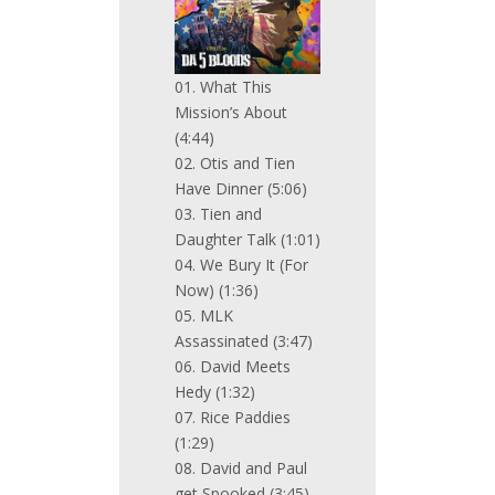
01. What This
Mission’s About
(4:44)
02. Otis and Tien
Have Dinner (5:06)
03. Tien and
Daughter Talk (1:01)
04. We Bury It (For
Now) (1:36)
05. MLK
Assassinated (3:47)
06. David Meets
Hedy (1:32)
07. Rice Paddies
(1:29)
08. David and Paul
get Spooked (3:45)