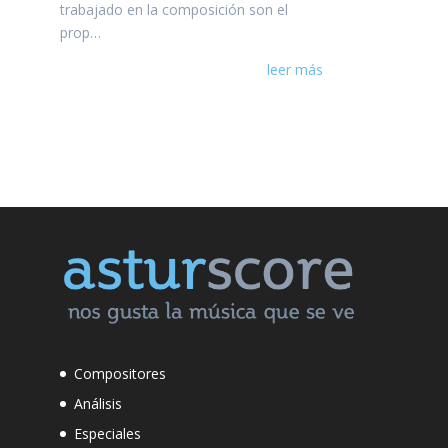
trabajado en la composición son el
prop…
leer más
Compositores
Análisis
Especiales